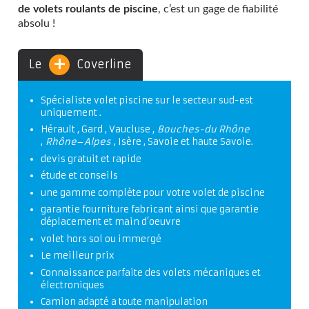
de volets roulants de piscine
, c’est un gage de fiabilité
absolu !
+
Le
Coverline
Spécialiste volet piscine sur le secteur sud-est
uniquement .
Hérault , Gard , Vaucluse ,
Bouches-du Rhône
,
Rhône
–
Alpes
, Isère , Savoie et haute Savoie.
devis gratuit et rapide
étude et conseils
une gamme complète pour votre volet de piscine
garantie fourniture fabricant ainsi que garantie
déplacement et main d’oeuvre
volet hors sol ou immergé
Le meilleur prix
Connaissance parfaite des volets mécaniques et
électroniques
Camion adapté a toute manipulation